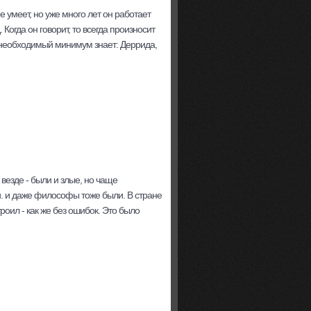
 умеет, но уже много лет он работает
 Когда он говорит, то всегда произносит
но необходимый минимум знает: Деррида,
 везде - были и злые, но чаще
ки. и даже философы тоже были. В стране
роил - как же без ошибок. Это было