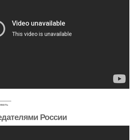
овать
редателями России