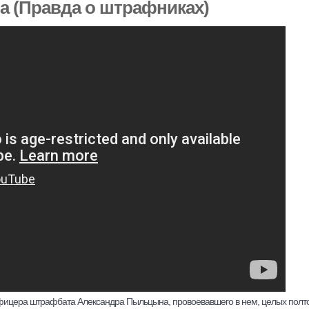
а (Правда о штрафниках)
фицера штрафбата Александра Пыльцына, провоевавшего в нем, целых полто