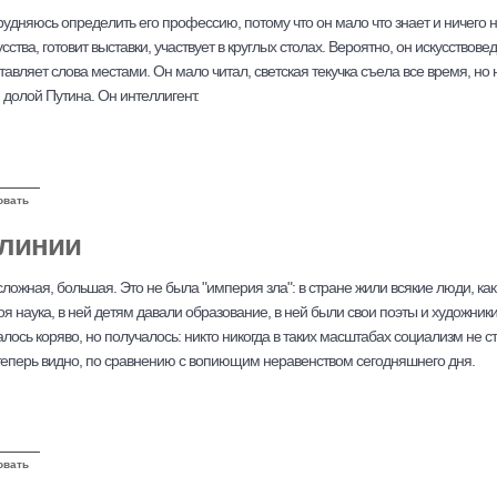
рудняюсь определить его профессию, потому что он мало что знает и ничего не
тва, готовит выставки, участвует в круглых столах. Вероятно, он искусствовед.
ставляет слова местами. Он мало читал, светская текучка съела все время, 
, долой Путина. Он интеллигент.
овать
 линии
сложная, большая. Это не была "империя зла": в стране жили всякие люди, как
оя наука, в ней детям давали образование, в ней были свои поэты и художни
лось коряво, но получалось: никто никогда в таких масштабах социализм не ст
ак теперь видно, по сравнению с вопиющим неравенством сегодняшнего дня.
овать