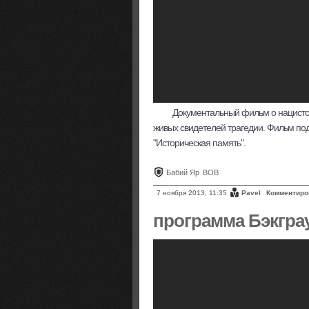
Документальный фильм о нацистск
живых свидетелей трагедии. Фильм по
"Историческая память".
Бабий Яр
ВОВ
7 ноября 2013, 11:35
Pavel
Комментиро
программа Бэкгра