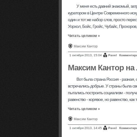
У меня есть давний знакомый, зат
куратором в Центре Современного искусс
один и тот же набор слов, просто пере
Уорхол, Бойс, Гройс, Чубайс, Прохоров
Читать целиком »
Максим Кантор
1 октября 2013, 15:04
Pavel
Комментир
Максим Кантор на
Вот была страна Россия - разная, 
встречались добрые. У страны была св
пытались построить социализм - получа
равенство - корявое, но равенство, к
Читать целиком »
Максим Кантор
1 октября 2013, 14:45
Pavel
Комментир