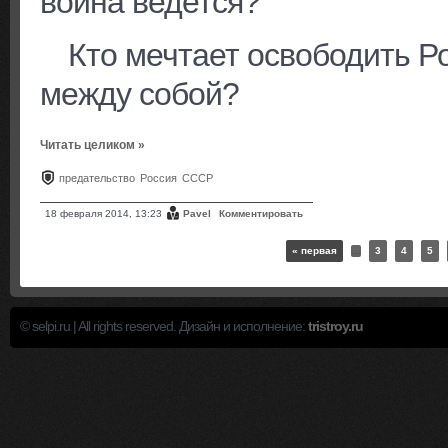
война ведется?
Кто мечтает освободить Ро
между собой?
Читать целиком »
предательство
Россия
СССР
18 февраля 2014, 13:23
Pavel
Комментировать
« первая
…
3
4
5
© selpi.ru | All rights reserved. Дизайн и исполнение:
tristroy.ru