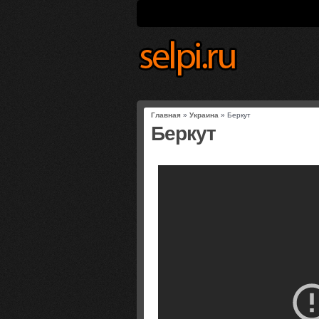
Главная
»
Украина
» Беркут
Беркут