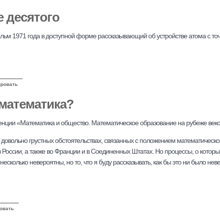
е десятого
ьм 1971 года в доступной форме рассказывающий об устройстве атома с точ
ровать
 математика?
нции «Математика и общество. Математическое образование на рубеже веков
о довольно грустных обстоятельствах, связанных с положением математическ
в России, а также во Франции и в Соединенных Штатах. Но процессы, о которы
есколько невероятны, но то, что я буду рассказывать, как бы это ни было нев
овать