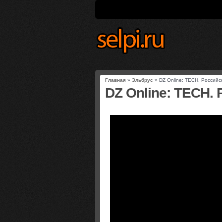
Главная
»
Эльбрус
» DZ Online: TECH. Россий
DZ Online: TECH.