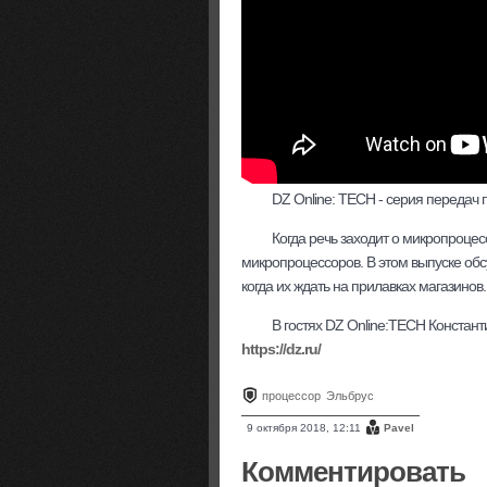
DZ Online: TECH - серия передач
Когда речь заходит о микропроцесс
микропроцессоров. В этом выпуске обс
когда их ждать на прилавках магазинов.
В гостях DZ Online:TECH Констан
https://dz.ru/
процессор
Эльбрус
9 октября 2018, 12:11
Pavel
Комментировать