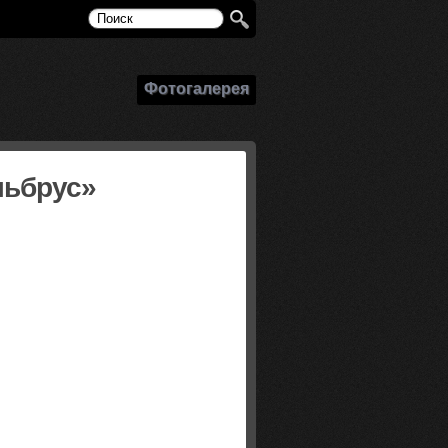
Фотогалерея
льбрус»