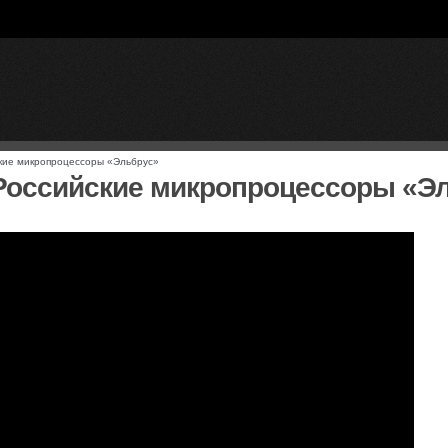
ские микропроцессоры «Эльбрус»
 Российские микропроцессоры «Э