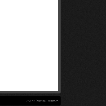
логин
|
связь
|
наверх