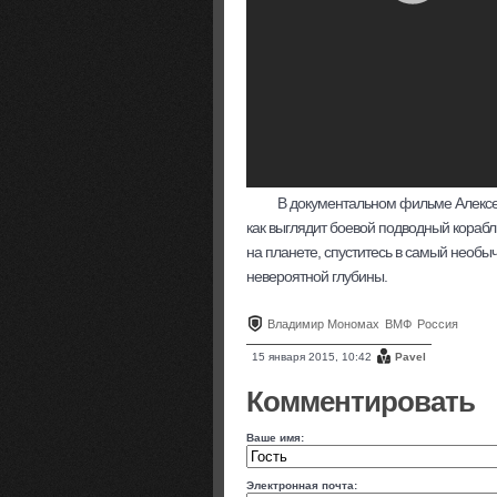
В документальном фильме Алексе
как выглядит боевой подводный корабль
на планете, спуститесь в самый необы
невероятной глубины.
Владимир Мономах
ВМФ
Россия
15 января 2015, 10:42
Pavel
Комментировать
Ваше имя:
Электронная почта: