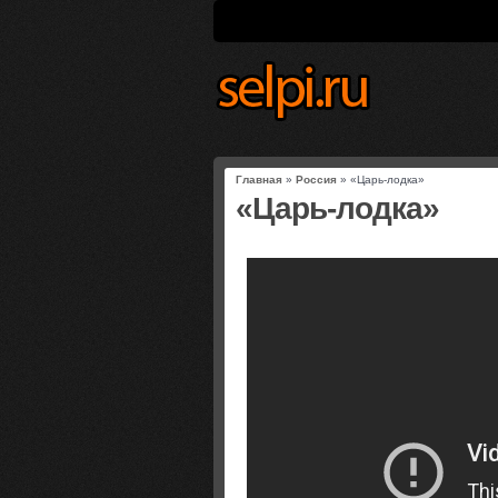
Главная
»
Россия
» «Царь-лодка»
«Царь-лодка»