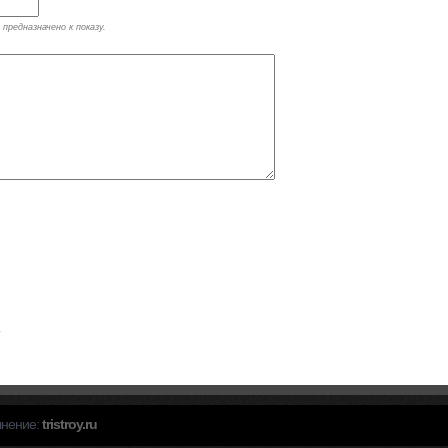
предназначено к показу.
.
олнение:
tristroy.ru