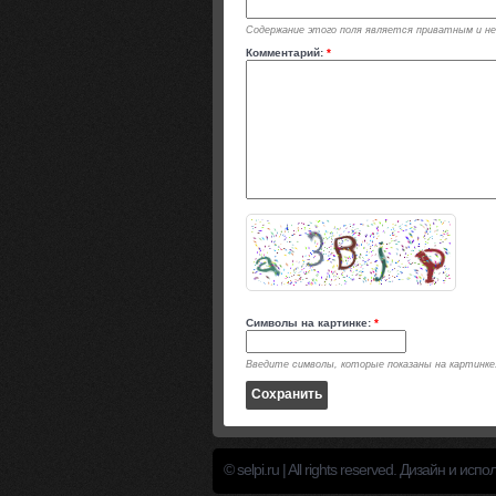
Содержание этого поля является приватным и не 
Комментарий:
*
Символы на картинке:
*
Введите символы, которые показаны на картинке
© selpi.ru | All rights reserved. Дизайн и исп